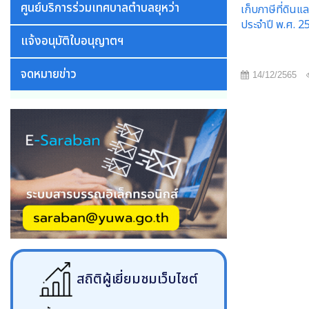
ศูนย์บริการร่วมเทศบาลตำบลยุหว่า
เก็บภาษีที่ดินแล
ประจำปี พ.ศ. 2
แจ้งอนุมัติใบอนุญาตฯ
จดหมายข่าว
14/12/2565
สถิติผู้เยี่ยมชมเว็บไซต์