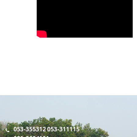
053-355312
053-311115
,