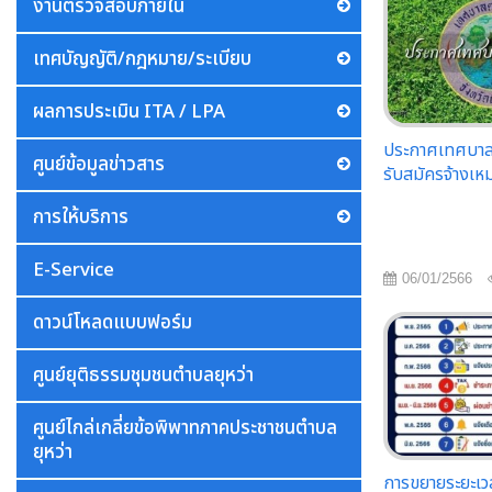
งานตรวจสอบภายใน
เทศบัญญัติ/กฎหมาย/ระเบียบ
ผลการประเมิน ITA / LPA
ประกาศเทศบาลตำ
ศูนย์ข้อมูลข่าวสาร
รับสมัครจ้างเห
การให้บริการ
E-Service
06/01/2566
ดาวน์โหลดแบบฟอร์ม
ศูนย์ยุติธรรมชุมชนตำบลยุหว่า
ศูนย์ไกล่เกลี่ยข้อพิพาทภาคประชาชนตำบล
ยุหว่า
การขยายระยะเวล