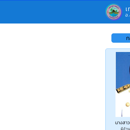
เ
อ.
ก
นางสาวห
ผู้อ