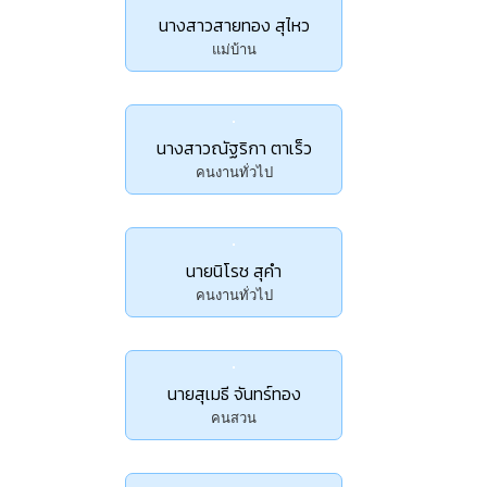
นางสาวสายทอง สุไหว
แม่บ้าน
นางสาวณัฐริกา ตาเร็ว
คนงานทั่วไป
นายนิโรช สุคำ
คนงานทั่วไป
นายสุเมธี จันทร์ทอง
คนสวน