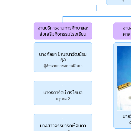
งานบริหารงานการศึกษาและ
งาน
ส่งเสริมกิจกรรมโรงเรียน
ศาส
นางกัลยา ปัญญาวัฒน์ธน
กุล
ผู้อำนวยการสถานศึกษา
นางธิดารัตน์ ศิริโกมล
ครู คศ.2
นายว
น
นางสาวจรรยารักษ์ จินดา