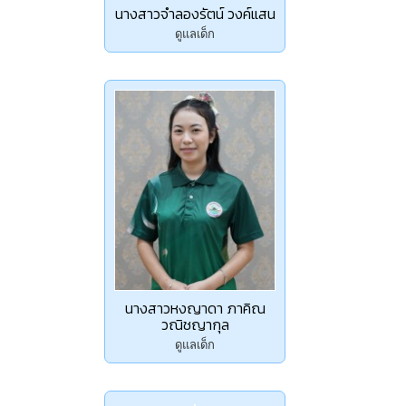
นางสาวจำลองรัตน์ วงค์แสน
ดูแลเด็ก
นางสาวหงญาดา ภาคิณ
วณิชญากุล
ดูแลเด็ก