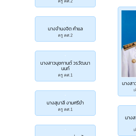
ครู คศ.2
นางจำนงจิต คำแล
ครู คศ.2
นางสาวนุชกานต์ วรวัฒนา
นนท์
ครู คศ.1
นางสา
เ
นางสุมาลี งามศรีขำ
ครู คศ.1
นางส
เ