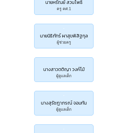
นายหรัณย์ สวนโพธิ์
ครู คศ.1
นายนิธิภัทร์ ผาสุขพิสิฐกุล
ผู้ช่วยครู
นางสาวตติญา วงค์โม้
ผู้ดูแลเด็ก
นางสุรัชฎาภรณ์ จอมทัน
ผู้ดูแลเด็ก