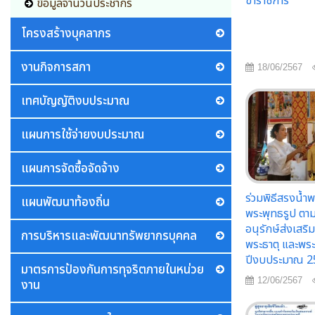
ข้าราชการ
ข้อมูลจำนวนประชากร
โครงสร้างบุคลากร
งานกิจการสภา
18/06/2567
เทศบัญญัติงบประมาณ
แผนการใช้จ่ายงบประมาณ
แผนการจัดซื้อจัดจ้าง
ร่วมพิธีสรงน้ำพ
แผนพัฒนาท้องถิ่น
พระพุทธรูป ตา
อนุรักษ์ส่งเสร
การบริหารและพัฒนาทรัพยากรบุคคล
พระธาตุ และพระ
ปีงบประมาณ 25
มาตรการป้องกันการทุจริตภายในหน่วย
12/06/2567
งาน