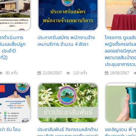
าดำเนินการ
ประกาศรับสมัคร พนักงานจ้าง
โครงการ ดูแลส่
ินและสิ่งปลูก
เหมาบริการ จำนวน 4 อัตรา
หญิงตั้งครรภ์แ
 ประจำปี
ลอดอย่างมีคุณ
ี่2)
พยาบาลสันป่าต
ประชุมอาคารรว
90 ครั้ง
21/06/2567
110 ครั้ง
18/06/2567
่า รับ โอน
ประชาสัมพันธ์ กิจกรรมหลักด้าน
ขอเชิญชวน พี่ ๆ