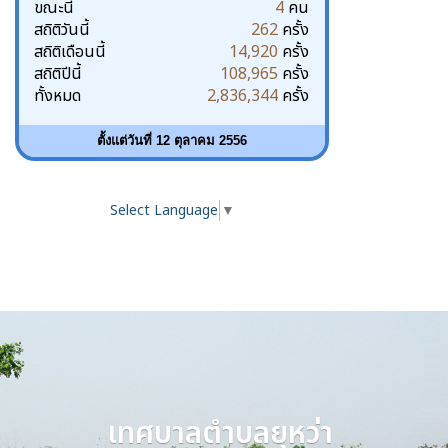
ขณะนี้
4
คน
สถิติวันนี้
262
ครั้ง
สถิติเดือนนี้
14,920
ครั้ง
สถิติปีนี้
108,965
ครั้ง
ทั้งหมด
2,836,344
ครั้ง
ตั้งแต่วันที่ 12 ตุลาคม 2556
Select Language
▼
เทศบาลตำบลยุหว่า