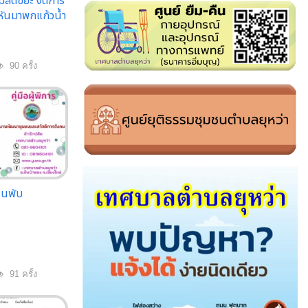
่วมลดขยะ งดการ
หันมาพกแก้วน้ำ
90 ครั้ง
ผ่นพับ
91 ครั้ง