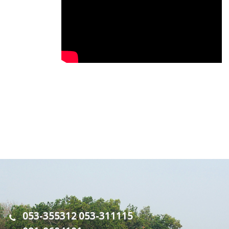
053-355312
053-311115
,