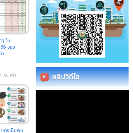
ายุ ใน
566 ของ
่า
คลิปวิดีโอ
88 ครั้ง
าหารเป็นพิษ