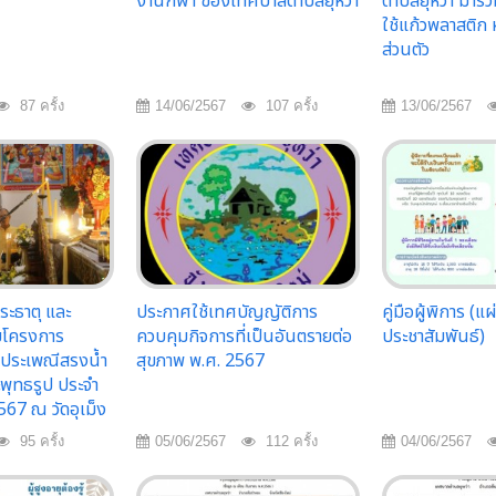
งานกีฬา ของเทศบาลตำบลยุหว่า
ตำบลยุหว่า มาร
ใช้แก้วพลาสติก 
ส่วนตัว
87 ครั้ง
14/06/2567
107 ครั้ง
13/06/2567
ระธาตุ และ
ประกาศใช้เทศบัญญัติการ
คู่มือผู้พิการ (แ
มโครงการ
ควบคุมกิจการที่เป็นอันตรายต่อ
ประชาสัมพันธ์)
ิมประเพณีสรงน้ำ
สุขภาพ พ.ศ. 2567
พุทธรูป ประจำ
67 ณ วัดอุเม็ง
95 ครั้ง
05/06/2567
112 ครั้ง
04/06/2567