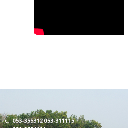
053-355312
053-311115
,