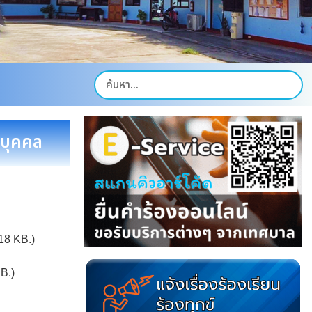
บุคคล
18 KB.)
B.)