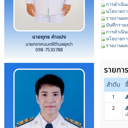
การดำเนิ
นโยบายการ
รายงานผลก
บันทึกราย
การดำเนิ
นายยุทธ คำแปง
นโยบายการ
นายกเทศมนตรีตำบลยุหว่า
รายงานผล
098-7530788
รายกา
ลำดับ
ช
1
2
ป