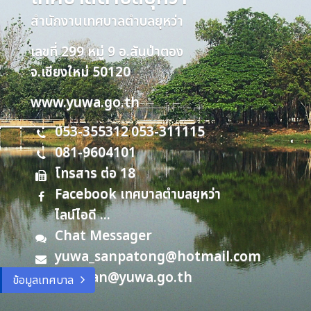
สำนักงานเทศบาลตำบลยุหว่า
เลขที่ 299 หมู่ 9 อ.สันป่าตอง
จ.เชียงใหม่ 50120
www.yuwa.go.th
053-355312
053-311115
,
081-9604101
โทรสาร ต่อ 18
Facebook เทศบาลตำบลยุหว่า
ไลน์ไอดี ...
Chat Messager
yuwa_sanpatong@hotmail.com
saraban@yuwa.go.th
ข้อมูลเทศบาล