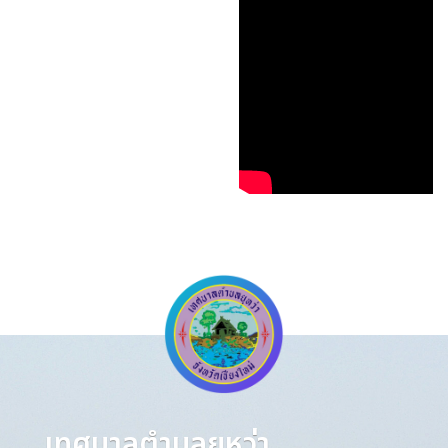
เทศบาลตำบลยุหว่า