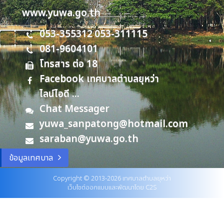
www.yuwa.go.th
053-355312
053-311115
,
081-9604101
โทรสาร ต่อ 18
Facebook เทศบาลตำบลยุหว่า
ไลน์ไอดี ...
Chat Messager
yuwa_sanpatong@hotmail.com
saraban@yuwa.go.th
ข้อมูลเทศบาล
Copyright © 2013-2026 เทศบาลตำบลยุหว่า
เว็บไซต์ออกแบบและพัฒนาโดย C2S