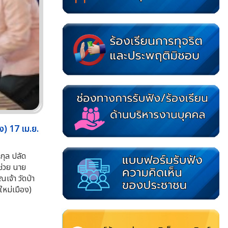
ง) 17 เม.ย.
กุล ปลัด
ช่วย นาย
เจ้า วัดป่า
ใหม่เมือง)