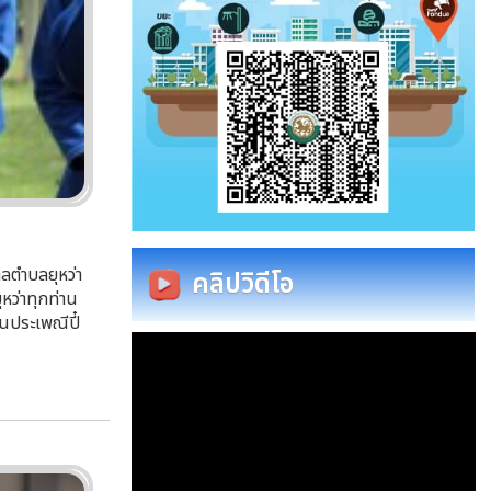
าลตำบลยุหว่า
คลิปวิดีโอ
หว่าทุกท่าน
ในประเพณีปี๋