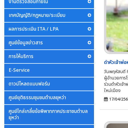
งานตรวจสอบภายใน
เทศบัญญัติ/กฎหมาย/ระเบียบ
ผลการประเมิน ITA / LPA
ศูนย์ข้อมูลข่าวสาร
การให้บริการ
ดำหัวเจ้าพ่อ
E-Service
วันพฤหัสบดี 
ผู้อำนวยการโ
ดาวน์โหลดแบบฟอร์ม
ร่วมดำหัวเจ้า
ใหม่เมือง
ศูนย์ยุติธรรมชุมชนตำบลยุหว่า
17/04/25
ศูนย์ไกล่เกลี่ยข้อพิพาทภาคประชาชนตำบล
ยุหว่า