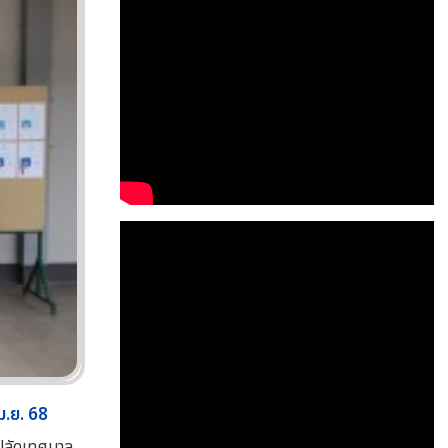
ม.ย. 68
 ปลัดเทศบาล