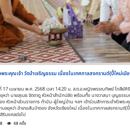
วพระคุณเจ้า วัดป่าเจริญธรรม เนื่องในเทศกาลสงกรานต์(ปี๋ใหม่เมือ
ที่ 17 เมษายน พ.ศ. 2568 เวลา 14.20 น. ส.ต.อ.หญิงพรรณทิพย์ โกสีย์ศิริ
หว่า นายสุเมธ จิตตาดู หัวหน้าสำนักปลัด พร้อมทั้ง นางวาสนา บุญธรรม
อง หัวหน้าส่วนราชการ กำนัน-ผู้ใหญ่บ้าน ฯลฯ เข้าร่วมสักการะดำหัวพระคุณ
บลยุหว่า อำเภอสันป่าตอง จังหวัดเชียงใหม่ เนื่องในเทศกาลสงกรานต์(ปี๋
นสิริมงคลต่อไป
68
68 ครั้ง