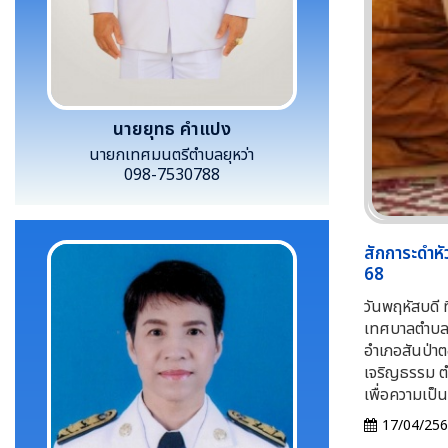
นายยุทธ คำแปง
นายกเทศมนตรีตำบลยุหว่า
098-7530788
สักการะดำหั
68
วันพฤหัสบดี 
เทศบาลตำบลยุ
อำเภอสันป่าต
เจริญธรรม ตำ
เพื่อความเป็
17/04/25