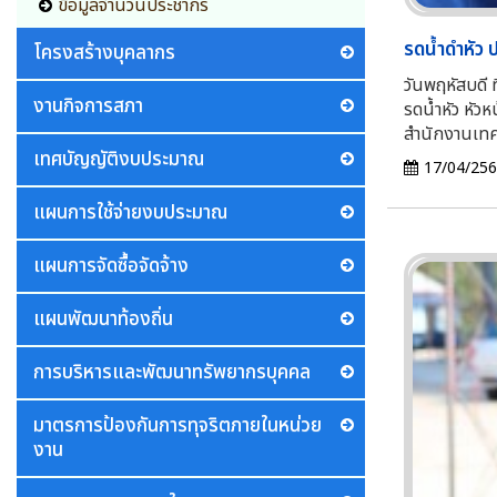
ข้อมูลจำนวนประชากร
รดน้ำดำหัว 
โครงสร้างบุคลากร
วันพฤหัสบดี 
งานกิจการสภา
รดน้ำหัว หัว
สำนักงานเทศ
เทศบัญญัติงบประมาณ
17/04/25
แผนการใช้จ่ายงบประมาณ
แผนการจัดซื้อจัดจ้าง
แผนพัฒนาท้องถิ่น
การบริหารและพัฒนาทรัพยากรบุคคล
มาตรการป้องกันการทุจริตภายในหน่วย
งาน