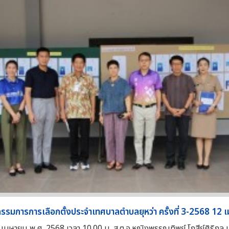
รมการการเลือกตั้งประจำเทศบาลตำบลยุหว่า ครั้งที่ 3-2568 12 เ
 12 เมษายน พ.ศ. 2568 เวลา 10.00 น. ส.ต.อ.หญิงพรรณทิพย์ โกสีย์ศิริกุล