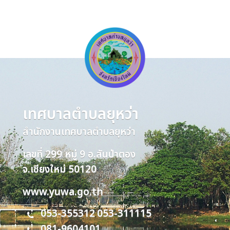
เทศบาลตำบลยุหว่า
สำนักงานเทศบาลตำบลยุหว่า
เลขที่ 299 หมู่ 9 อ.สันป่าตอง
จ.เชียงใหม่ 50120
www.yuwa.go.th
053-355312
053-311115
,
081-9604101