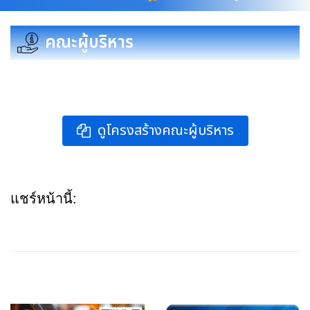
คณะผู้บริหาร
ดูโครงสร้างคณะผู้บริหาร
แชร์หน้านี้: