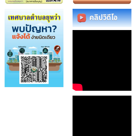
คลิปวิดีโอ