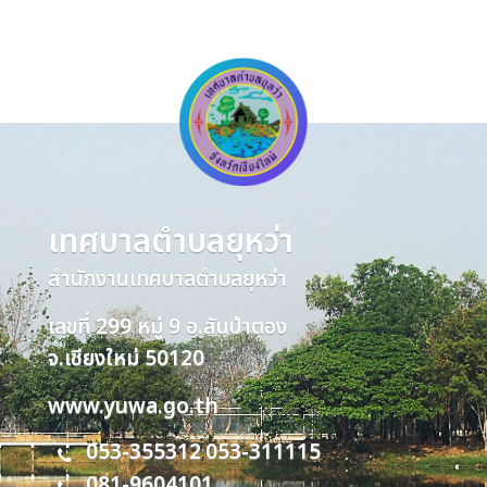
เทศบาลตำบลยุหว่า
สำนักงานเทศบาลตำบลยุหว่า
เลขที่ 299 หมู่ 9 อ.สันป่าตอง
จ.เชียงใหม่ 50120
www.yuwa.go.th
053-355312
053-311115
,
081-9604101