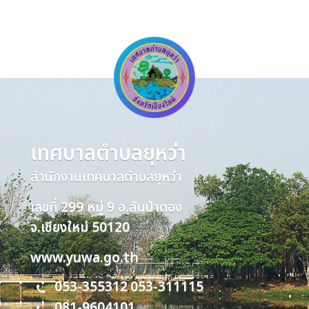
เทศบาลตำบลยุหว่า
สำนักงานเทศบาลตำบลยุหว่า
เลขที่ 299 หมู่ 9 อ.สันป่าตอง
จ.เชียงใหม่ 50120
www.yuwa.go.th
053-355312
053-311115
,
081-9604101