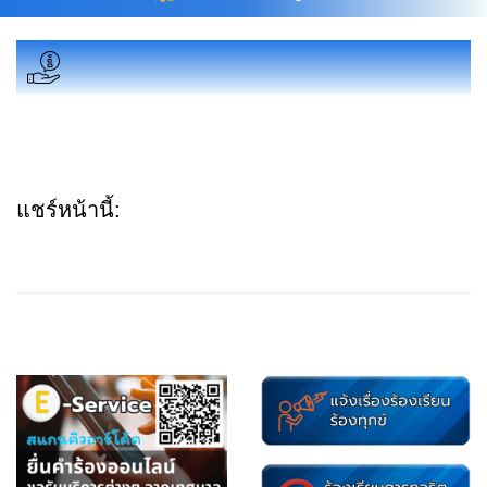
แชร์หน้านี้: