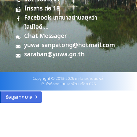
โทรสาร ต่อ 18
Facebook เทศบาลตำบลยุหว่า
ไลน์ไอดี ...
Chat Messager
yuwa_sanpatong@hotmail.com
saraban@yuwa.go.th
Copyright © 2013-2026 เทศบาลตำบลยุหว่า
เว็บไซต์ออกแบบและพัฒนาโดย C2S
ข้อมูลเทศบาล