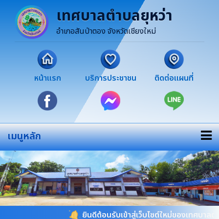
เทศบาลตำบลยุหว่า
อำเภอสันป่าตอง จังหวัดเชียงใหม่
หน้าแรก
บริการประชาชน
ติดต่อแผนที่
เมนูหลัก
ยินดีต้อนรับเข้าสู่เว็บไซต์ใหม่ของเทศบาลตำบลยุ