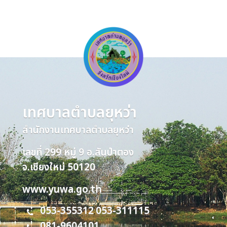
เทศบาลตำบลยุหว่า
สำนักงานเทศบาลตำบลยุหว่า
เลขที่ 299 หมู่ 9 อ.สันป่าตอง
จ.เชียงใหม่ 50120
www.yuwa.go.th
053-355312
053-311115
,
081-9604101