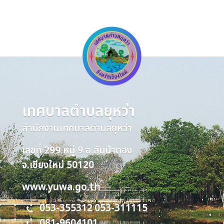
เทศบาลตำบลยุหว่า
สำนักงานเทศบาลตำบลยุหว่า
เลขที่ 299 หมู่ 9 อ.สันป่าตอง
จ.เชียงใหม่ 50120
www.yuwa.go.th
053-355312
053-311115
,
081-9604101